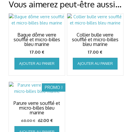
Vous aimerez peut-être aussi…
Bague dôme verre
Collier bulle verre
soufflé et micro-billes
soufflé et micro-billes
bleu marine
bleu marine
17.00
€
17.00
€
AJOUTER AU PANIER
AJOUTER AU PANIER
PROMO !
Parure verre soufflé et
micro-billes bleu
marine
Le
Le
62.00
€
68.00
€
prix
prix
AJOUTER AU PANIER