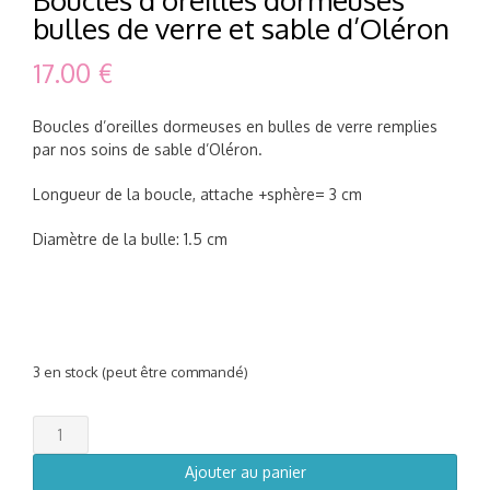
bulles de verre et sable d’Oléron
17.00
€
Boucles d’oreilles dormeuses en bulles de verre remplies
par nos soins de sable d’Oléron.
Longueur de la boucle, attache +sphère= 3 cm
Diamètre de la bulle: 1.5 cm
3 en stock (peut être commandé)
quantité
de
Boucles
Ajouter au panier