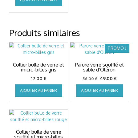
initial
actuel
était :
est :
68.00 €.
62.00 €.
Produits similaires
PROMO !
Collier bulle de verre et
Parure verre soufflé et
micro-billes gris
sable d’Oléron
Le
Le
17.00
€
49.00
€
56.00
€
prix
prix
AJOUTER AU PANIER
AJOUTER AU PANIER
initial
actuel
était :
est :
56.00 €.
49.00 €.
Collier bulle de verre
soufflé et micro-billes