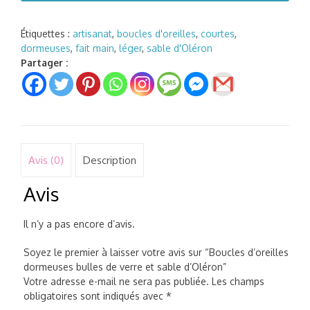
d'oreilles
dormeuses
bulles
Étiquettes :
artisanat
,
boucles d'oreilles
,
courtes
,
de
dormeuses
,
fait main
,
léger
,
sable d'Oléron
verre
Partager :
et
sable
d'Oléron
Avis (0)
Description
Avis
Il n’y a pas encore d’avis.
Soyez le premier à laisser votre avis sur “Boucles d’oreilles
dormeuses bulles de verre et sable d’Oléron”
Votre adresse e-mail ne sera pas publiée.
Les champs
obligatoires sont indiqués avec
*