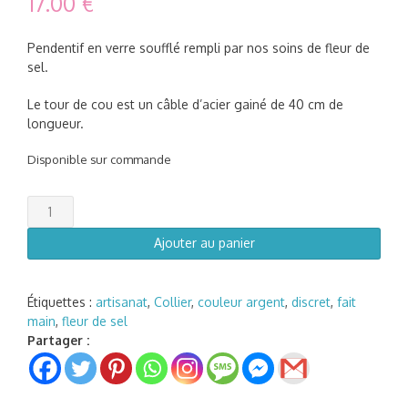
17.00
€
Pendentif en verre soufflé rempli par nos soins de fleur de
sel.
Le tour de cou est un câble d’acier gainé de 40 cm de
longueur.
Disponible sur commande
quantité
de
Collier
Ajouter au panier
bulle
de
verre
Étiquettes :
artisanat
,
Collier
,
couleur argent
,
discret
,
fait
et
main
,
fleur de sel
fleur
Partager :
de
sel