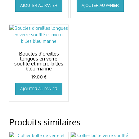
AJOUTER AU PANIER
AJOUTER AU PANIER
initial
actuel
était :
est :
68.00 €.
62.00 €.
Boucles d’oreilles
longues en verre
soufflé et micro-billes
bleu marine
19.00
€
AJOUTER AU PANIER
Produits similaires