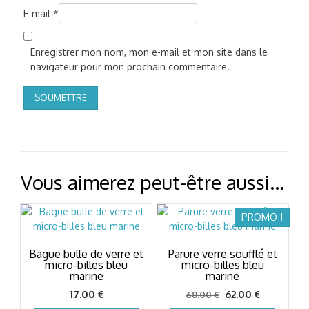
E-mail
*
Enregistrer mon nom, mon e-mail et mon site dans le
navigateur pour mon prochain commentaire.
Vous aimerez peut-être aussi…
PROMO !
Bague bulle de verre et
Parure verre soufflé et
micro-billes bleu
micro-billes bleu
marine
marine
Le
Le
17.00
€
62.00
€
68.00
€
prix
prix