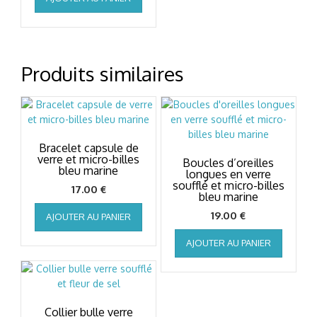
initial
actuel
était :
est :
68.00 €.
62.00 €.
Produits similaires
Bracelet capsule de
verre et micro-billes
Boucles d’oreilles
bleu marine
longues en verre
soufflé et micro-billes
17.00
€
bleu marine
19.00
€
AJOUTER AU PANIER
AJOUTER AU PANIER
Collier bulle verre