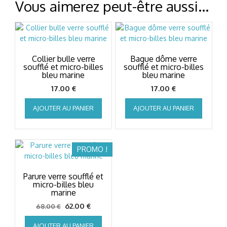
Vous aimerez peut-être aussi…
Collier bulle verre
Bague dôme verre
soufflé et micro-billes
soufflé et micro-billes
bleu marine
bleu marine
17.00
€
17.00
€
AJOUTER AU PANIER
AJOUTER AU PANIER
PROMO !
Parure verre soufflé et
micro-billes bleu
marine
Le
Le
62.00
€
68.00
€
prix
prix
AJOUTER AU PANIER