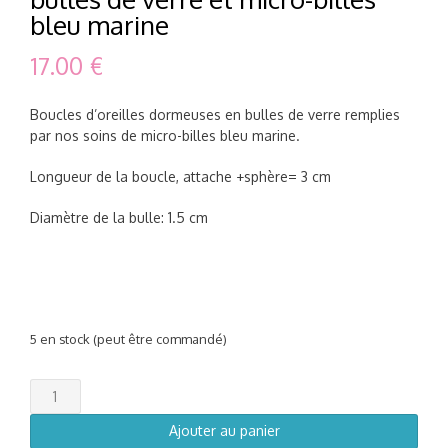
bleu marine
17.00
€
Boucles d’oreilles dormeuses en bulles de verre remplies
par nos soins de micro-billes bleu marine.
Longueur de la boucle, attache +sphère= 3 cm
Diamètre de la bulle: 1.5 cm
5 en stock (peut être commandé)
quantité
de
Boucles
Ajouter au panier