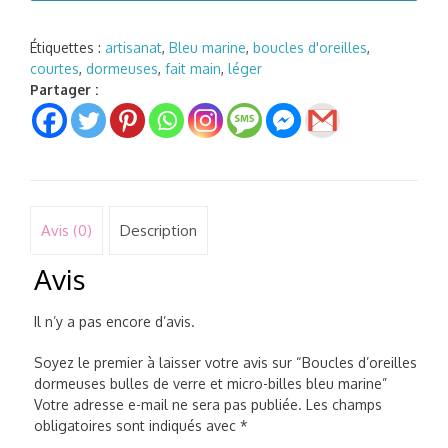
d'oreilles
dormeuses
bulles
Étiquettes :
artisanat
,
Bleu marine
,
boucles d'oreilles
,
de
courtes
,
dormeuses
,
fait main
,
léger
verre
Partager :
et
micro-
billes
bleu
marine
Avis (0)
Description
Avis
Il n’y a pas encore d’avis.
Soyez le premier à laisser votre avis sur “Boucles d’oreilles
dormeuses bulles de verre et micro-billes bleu marine”
Votre adresse e-mail ne sera pas publiée.
Les champs
obligatoires sont indiqués avec
*