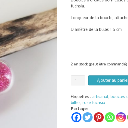
fuchsia.
Longueur de la boucle, attach
Diamètre de la bulle: 1.5 cm
2 en stock (peut être commandé)
quantité
Ajouter au panie
de
Boucles
d'oreilles
Étiquettes :
artisanat
,
boucles d
dormeuses
billes
,
rose fuchsia
bulles
Partager :
de
verre
et