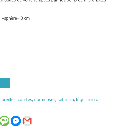
e +sphère= 3 cm
r
'oreilles
,
courtes
,
dormeuses
,
fait main
,
léger
,
micro-