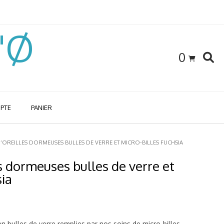
l'Ø
0
PTE
PANIER
’OREILLES DORMEUSES BULLES DE VERRE ET MICRO-BILLES FUCHSIA
s dormeuses bulles de verre et
sia
n bulles de verre remplies par nos soins de micro-billes