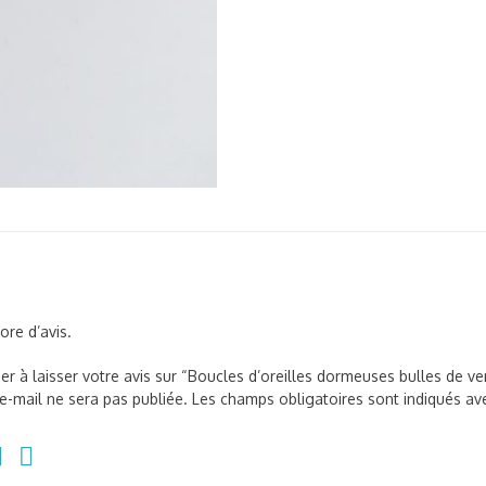
micro-
billes
fuchsia
core d’avis.
er à laisser votre avis sur “Boucles d’oreilles dormeuses bulles de ver
e-mail ne sera pas publiée.
Les champs obligatoires sont indiqués a