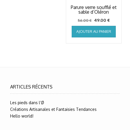
Parure verre soufflé et
sable d’Oléron
Le
Le
49.00
€
56.00
€
prix
prix
AJOUTER AU PANIER
initial
actuel
était :
est :
56.00 €.
49.00 €.
ARTICLES RÉCENTS
Les pieds dans l’Ø
Créations Artisanales et Fantaisies Tendances
Hello world!