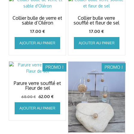
Collier bulle de verre et
Collier bulle verre
sable d’Oléron
soufflé et fleur de sel
17.00
€
17.00
€
AJOUTER AU PANIER
AJOUTER AU PANIER
PROMO !
PROMO !
Parure verre soufflé et
Fleur de sel
Le
Le
62.00
€
68.00
€
prix
prix
AJOUTER AU PANIER
initial
actuel
était :
est :
68.00 €.
62.00 €.