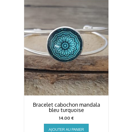
Bracelet cabochon mandala
bleu turquoise
14.00
€
AJOUTER AU PANIER