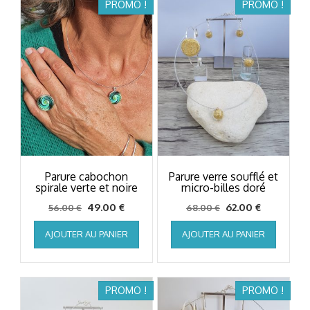
PROMO !
PROMO !
Parure cabochon
Parure verre soufflé et
spirale verte et noire
micro-billes doré
Le
Le
Le
Le
49.00
€
62.00
€
56.00
€
68.00
€
prix
prix
prix
prix
AJOUTER AU PANIER
AJOUTER AU PANIER
initial
actuel
initial
actuel
était :
est :
était :
est :
56.00 €.
49.00 €.
68.00 €.
62.00 €.
PROMO !
PROMO !