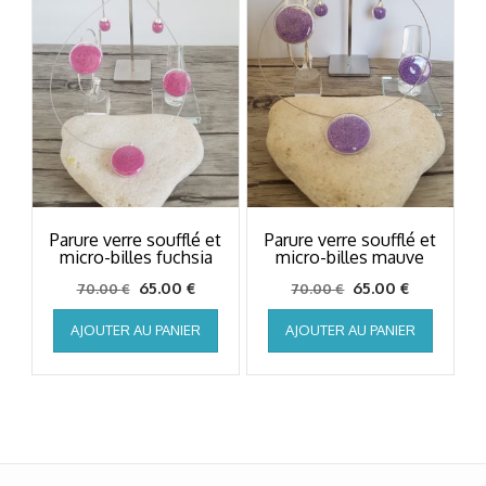
Parure verre soufflé et
Parure verre soufflé et
micro-billes fuchsia
micro-billes mauve
Le
Le
Le
Le
65.00
€
65.00
€
70.00
€
70.00
€
prix
prix
prix
prix
AJOUTER AU PANIER
AJOUTER AU PANIER
initial
actuel
initial
actuel
était :
est :
était :
est :
70.00 €.
65.00 €.
70.00 €.
65.00 €.